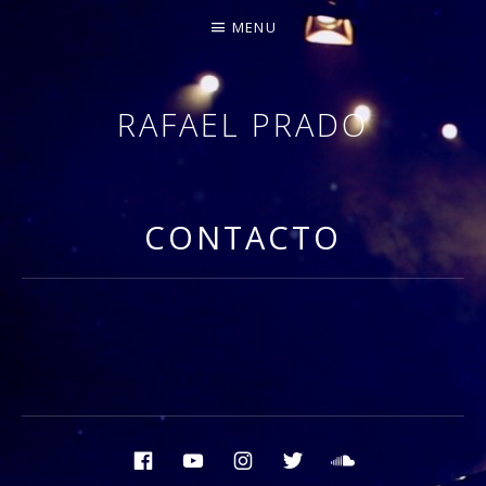
MENU
RAFAEL PRADO
PIANISTA Y COMPOSITOR – DOCTOR EN COMUN
CONTACTO
Social Media Profiles
Facebook
Youtube
Instagram
Twiter
Soundcloud